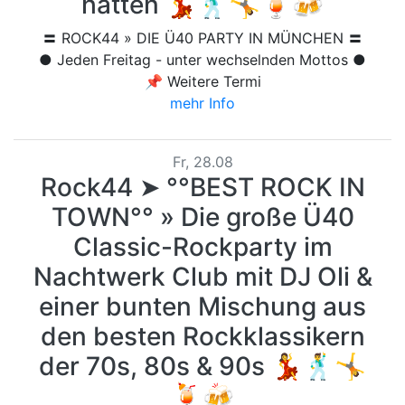
hatten 💃🕺🤸🍹🍻
〓 ROCK44 » DIE Ü40 PARTY IN MÜNCHEN 〓
● Jeden Freitag - unter wechselnden Mottos ●
📌 Weitere Termi
mehr Info
Fr, 28.08
Rock44 ➤ °°BEST ROCK IN
TOWN°° » Die große Ü40
Classic-Rockparty im
Nachtwerk Club mit DJ Oli &
einer bunten Mischung aus
den besten Rockklassikern
der 70s, 80s & 90s 💃🕺🤸
🍹🍻